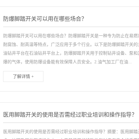
防爆脚踏开关可以用在哪些场合？
防爆脚踏开关可以用在哪些场合？防爆脚踏开关是一种专为防止在易燃
耐腐蚀、耐高温等特点，广泛应用于多个行业。以下是防爆脚踏开关的
油钻井平台在石油钻井平台上，防爆脚踏开关用于控制钻井设备、泵和
爆的气体，使用防爆设备能有效保障人员安全。2.油气加工厂在油...
了解详情 +
医用脚踏开关的使用是否需经过职业培训和操作指导？
医用脚踏开关的使用是否需经过职业培训和操作指导？摘要：医用脚踏