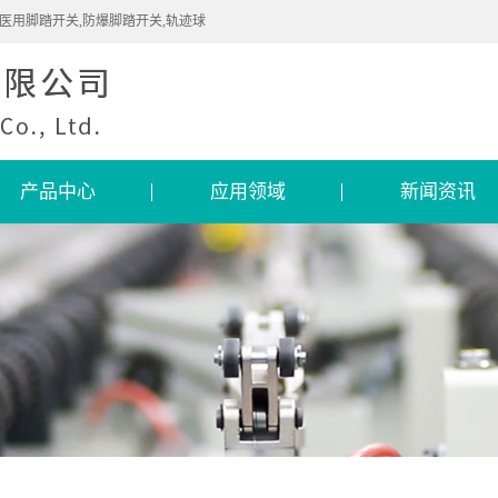
医用脚踏开关,防爆脚踏开关,轨迹球
产品中心
应用领域
新闻资讯