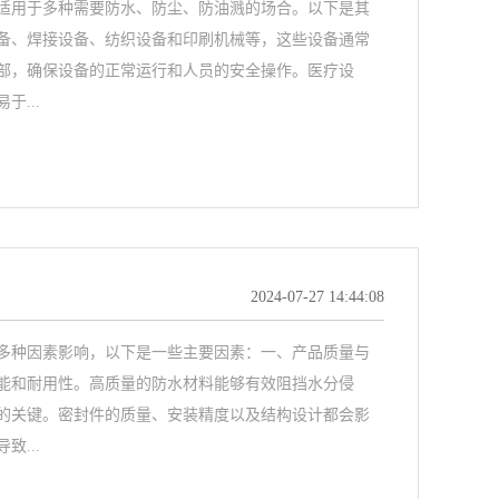
适用于多种需要防水、防尘、防油溅的场合。以下是其
备、焊接设备、纺织设备和印刷机械等，这些设备通常
部，确保设备的正常运行和人员的安全操作。医疗设
...
2024-07-27 14:44:08
多种因素影响，以下是一些主要因素：一、产品质量与
能和耐用性。高质量的防水材料能够有效阻挡水分侵
的关键。密封件的质量、安装精度以及结构设计都会影
...