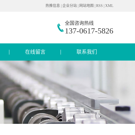
热推信息
|
企业分站
|
网站地图
|
RSS
|
XML
全国咨询热线
137-0617-5826
在线留言
联系我们