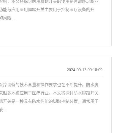
影响，本文将探讨医用脚踏开关的使用是否需经过职业
功能与应用医用脚踏开关主要用于控制医疗设备的开
险...
2024-09-13 09:18:09
医疗设备的技术含量和操作要求也在不断提升。防水脚
来越多地被应用于医疗行业。本文将探讨防水脚踏开关
踏开关是一种具有防水性能的脚踏控制装置，通常用于
..