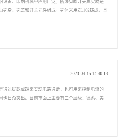
织设备、印刷机械中应用广泛。防爆脚踏开关其实就是
壳身、壳盖和开关元件组成。壳体采用ZL102铸成，具
2023-04-15 14:40:18
是通过脚踩或踏来实现电路通断，也可用来控制电流的
用也日渐突出。目前市面上主要有三个层级：德系、美
..