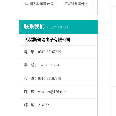
医用防水脚踏开关
PWM脚踏开关
C
联系我们
Contact Us
无锡斯普瑞电子有限公司
电 话：0510-85167369
手 机：137 0617 5826
传 真：0510-85167379
邮 箱：wxsuper@126.com
邮 编：214072