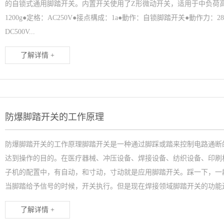
的自锁式通用脚踏开关。内置开关使用了Z形微动开关，适用于中负荷高频
1200g●定格：AC250V●接点構成：1a●動作：自锁脚踏开关●動作力：2
DC500V...
了解详情 +
防爆脚踏开关的工作原理
防爆脚踏开关的工作原理脚踏开关是一种通过脚踩或踏来控制电路通断
达到操作的目的。在医疗器械、冲压设备、焊接设备、纺织设备、印刷
子机的配置中，有自动，和寸动，寸动就是应用脚踏开关。踩一下，一
当脚踏给予信号的时候，开关执行。但是现在焊接领域脚踏开关的功能还.
了解详情 +